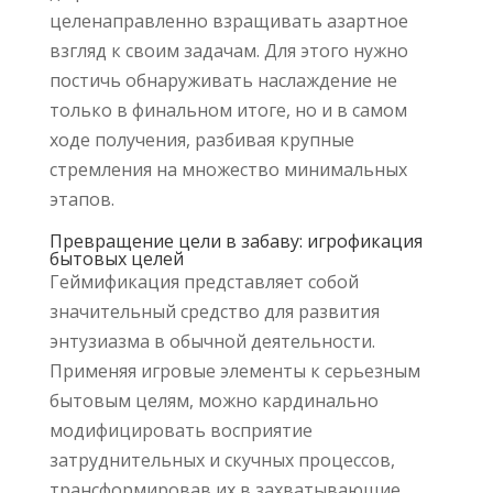
целенаправленно взращивать азартное
взгляд к своим задачам. Для этого нужно
постичь обнаруживать наслаждение не
только в финальном итоге, но и в самом
ходе получения, разбивая крупные
стремления на множество минимальных
этапов.
Превращение цели в забаву: игрофикация
бытовых целей
Геймификация представляет собой
значительный средство для развития
энтузиазма в обычной деятельности.
Применяя игровые элементы к серьезным
бытовым целям, можно кардинально
модифицировать восприятие
затруднительных и скучных процессов,
трансформировав их в захватывающие