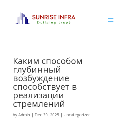
Каким способом
глубинный
возбуждение
способствует в
реализации
стремлений
by
Admin
|
Dec 30, 2025
|
Uncategorized