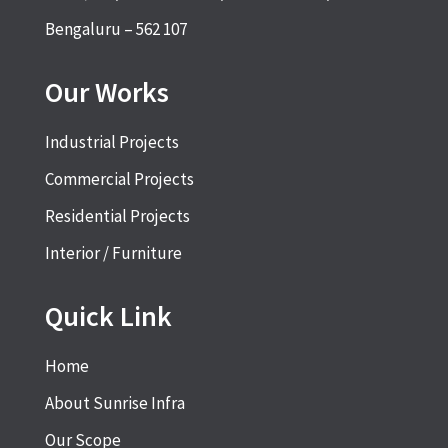
Bengaluru – 562 107
Our Works
Industrial Projects
Commercial Projects
Residential Projects
Interior / Furniture
Quick Link
Home
About Sunrise Infra
Our Scope