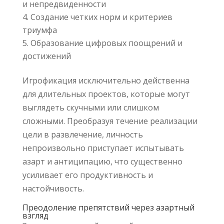
и непредвиденности
Создание четких норм и критериев
триумфа
Образование цифровых поощрений и
достижений
Игрофикация исключительно действенна
для длительных проектов, которые могут
выглядеть скучными или слишком
сложными. Преобразуя течение реализации
цели в развлечение, личность
непроизвольно приступает испытывать
азарт и антиципацию, что существенно
усиливает его продуктивность и
настойчивость.
Преодоление препятствий через азартный
взгляд