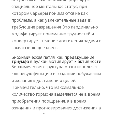
специальное ментальное статус, при
котором барьеры понимаются не как
проблемы, а как увлекательные задачи,
требующие разрешения. Это кардинально
модифицирует понимание трудностей и
конвертирует течение достижения задачи в
захватывающее квест.
Биохимическая петля: как предвкушение
триумфа в вулкан мотивирует к активности
Биохимическая структура мозга исполняет
ключевую функцию в создании побуждения
и желания к достижению целей.
Примечательно, что максимальное
количество гормона выделяется не в время
приобретения поощрения, а в время
ожидания и прогнозирования достижения в