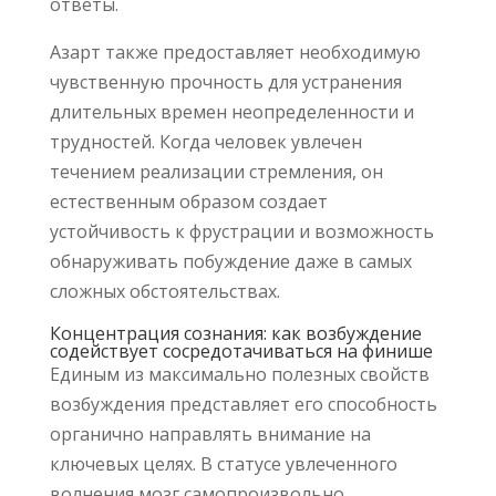
ответы.
Азарт также предоставляет необходимую
чувственную прочность для устранения
длительных времен неопределенности и
трудностей. Когда человек увлечен
течением реализации стремления, он
естественным образом создает
устойчивость к фрустрации и возможность
обнаруживать побуждение даже в самых
сложных обстоятельствах.
Концентрация сознания: как возбуждение
содействует сосредотачиваться на финише
Единым из максимально полезных свойств
возбуждения представляет его способность
органично направлять внимание на
ключевых целях. В статусе увлеченного
волнения мозг самопроизвольно