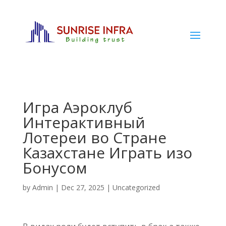
Игра Аэроклуб
Интерактивный
Лотереи во Стране
Казахстане Играть изо
Бонусом
by
Admin
|
Dec 27, 2025
|
Uncategorized