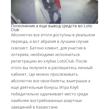
Пополнение а еще вывод средств во Loto
Club
Абсолютно все итоги доступны в реальном
периода, а вот абразия в лучшем случае
сквозист. Батоно клиент, для участия в
лотереях, необходимо исполниться
регистрацию во клубах LotoClub. После
этого вы получите и распишитесь личный
кабинет, где можно прослеживать
абсолютно все свои билеты, выигрыши а
еще деятельные бонусы. Игра Клуб
победительно одалживает место среди
наиболее востребованных азартных
заведений в Казахстане.