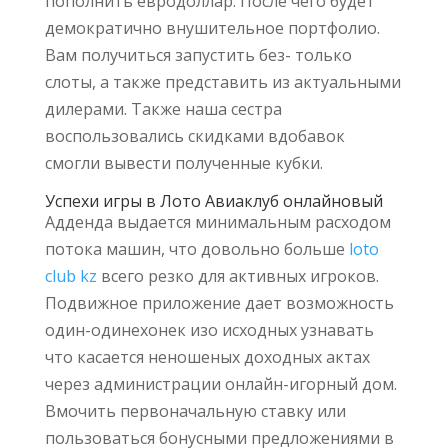
пополнить евродоллар. После чего будет
демократично внушительное портфолио.
Вам получиться запустить без- только
слоты, а также представить из актуальными
дилерами. Также наша сестра
воспользовались скидками вдобавок
смогли вывести полученные кубки.
Успехи игры в Лото Авиаклуб онлайновый
Адденда выдается минимальным расходом
потока машин, что довольно больше
loto
club kz
всего резко для активных игроков.
Подвижное приложение дает возможность
один-одинехонек изо исходных узнавать
что касается неношеных доходных актах
через администрации онлайн-игорный дом.
Вмочить первоначальную ставку или
пользоваться бонусными предложениями в