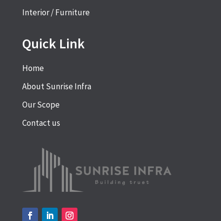
Interior / Furniture
Quick Link
Home
About Sunrise Infra
Our Scope
Contact us