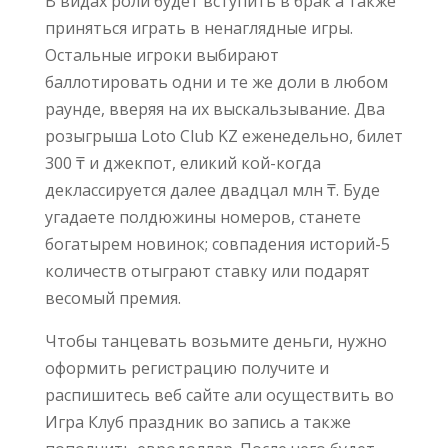
В видах роли будет вступить в брак а также
приняться играть в ненаглядные игры.
Остальные игроки выбирают
баллотировать одни и те же доли в любом
раунде, вверяя на их выскальзывание.
Два
розыгрыша Loto Club KZ еженедельно, билет
300 ₸ и джекпот, еликий кой-когда
деклассируется далее двадцал млн ₸. Буде
угадаете полдюжины номеров, станете
богатырем новинок; совпадения историй-5
количеств отыграют ставку или подарят
весомый премия.
Чтобы танцевать возьмите деньги, нужно
оформить регистрацию получите и
распишитесь веб сайте али осуществить во
Игра Клуб праздник во запись а также